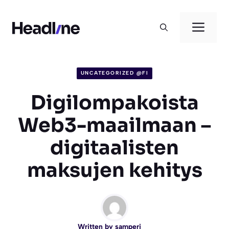
Siirry
sisältöön
Vali
UNCATEGORIZED @FI
Digilompakoista
Web3-maailmaan –
digitaalisten
maksujen kehitys
Written by
samperi